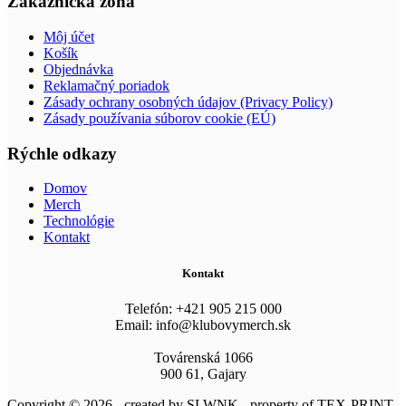
Zákaznícka zóna
Môj účet
Košík
Objednávka
Reklamačný poriadok
Zásady ochrany osobných údajov (Privacy Policy)
Zásady používania súborov cookie (EÚ)
Rýchle odkazy
Domov
Merch
Technológie
Kontakt
Kontakt
Telefón: +421 905 215 000
Email: info@klubovymerch.sk
Továrenská 1066
900 61, Gajary
Copyright © 2026 - created by SLWNK - property of TEX-PRINT