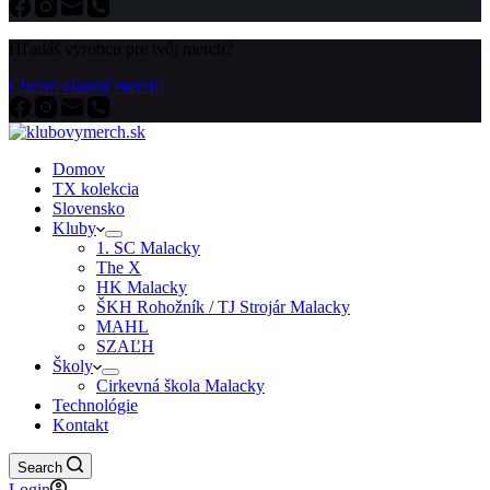
Hľadáš výrobcu pre tvôj merch?
Chcem vlastný merch!
Domov
TX kolekcia
Slovensko
Kluby
1. SC Malacky
The X
HK Malacky
ŠKH Rohožník / TJ Strojár Malacky
MAHL
SZAĽH
Školy
Cirkevná škola Malacky
Technológie
Kontakt
Search
Login