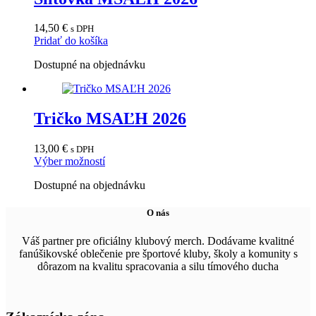
môžete
vybrať
14,50
€
s DPH
na
Pridať do košíka
stránke
produktu.
Dostupné na objednávku
Tričko MSAĽH 2026
13,00
€
s DPH
Tento
Výber možností
produkt
Dostupné na objednávku
má
viacero
variantov.
O nás
Možnosti
si
Váš partner pre oficiálny klubový merch. Dodávame kvalitné
môžete
fanúšikovské oblečenie pre športové kluby, školy a komunity s
vybrať
dôrazom na kvalitu spracovania a silu tímového ducha
na
stránke
produktu.