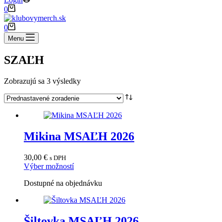
Shopping
0
cart
Shopping
0
cart
Menu
SZAĽH
Zobrazujú sa 3 výsledky
Mikina MSAĽH 2026
30,00
€
s DPH
Tento
Výber možností
produkt
Dostupné na objednávku
má
viacero
variantov.
Možnosti
Šiltovka MSAĽH 2026
si