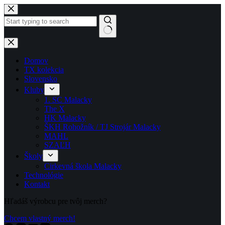
Skip
to
content
No
results
Domov
TX kolekcia
Slovensko
Kluby
1. SC Malacky
The X
HK Malacky
ŠKH Rohožník / TJ Strojár Malacky
MAHL
SZAĽH
Školy
Cirkevná škola Malacky
Technológie
Kontakt
Hľadáš výrobcu pre tvôj merch?
Chcem vlastný merch!