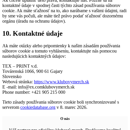
Ak chcete uplatniť tieto práva, kontaktujte nás. Pozrite sa na
kontaktné údaje v spodnej časti týchto zásad používania súborov
cookie. Ak máte sťažnosť na to, ako narábame s vašimi údajmi, radi
by sme vás počuli, ale máte tiež právo podať sťažnosť dozornému
orgánu (úradu na ochranu údajov).
10. Kontaktné údaje
Ak máte otázky alebo pripomienky k našim zásadám používania
súborov cookie a tomuto vyhláseniu, kontaktujte nás pomocou
nasledujúcich kontaktných údajov:
TEX – PRINT v.d.
Továrenská 1066, 900 61 Gajary
Slovensko
Webová stránka:
https://www.klubovymerch.sk
E -mail:
info@
ex.com
klubovymerch.sk
Phone number: +421 905 215 000
Tieto zásady používania súborov cookie boli synchronizované s
serverom
cookiedatabase.org
v 8. marec 2026.
O nás