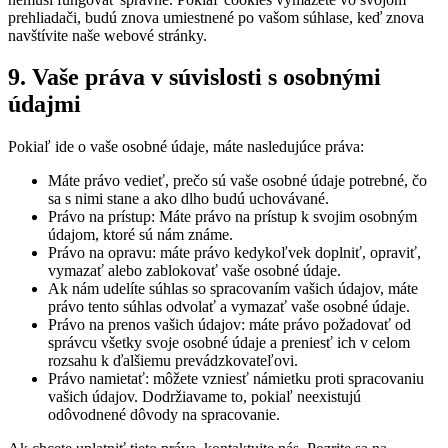
prehliadači, budú znova umiestnené po vašom súhlase, keď znova
navštívite naše webové stránky.
9. Vaše práva v súvislosti s osobnými
údajmi
Pokiaľ ide o vaše osobné údaje, máte nasledujúce práva:
Máte právo vedieť, prečo sú vaše osobné údaje potrebné, čo
sa s nimi stane a ako dlho budú uchovávané.
Právo na prístup: Máte právo na prístup k svojim osobným
údajom, ktoré sú nám známe.
Právo na opravu: máte právo kedykoľvek doplniť, opraviť,
vymazať alebo zablokovať vaše osobné údaje.
Ak nám udelíte súhlas so spracovaním vašich údajov, máte
právo tento súhlas odvolať a vymazať vaše osobné údaje.
Právo na prenos vašich údajov: máte právo požadovať od
správcu všetky svoje osobné údaje a preniesť ich v celom
rozsahu k ďalšiemu prevádzkovateľovi.
Právo namietať: môžete vzniesť námietku proti spracovaniu
vašich údajov. Dodržiavame to, pokiaľ neexistujú
odôvodnené dôvody na spracovanie.