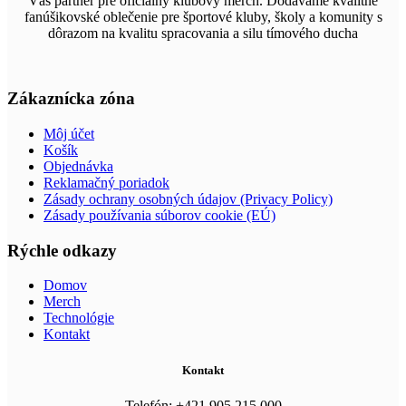
Váš partner pre oficiálny klubový merch. Dodávame kvalitné
fanúšikovské oblečenie pre športové kluby, školy a komunity s
dôrazom na kvalitu spracovania a silu tímového ducha
Zákaznícka zóna
Môj účet
Košík
Objednávka
Reklamačný poriadok
Zásady ochrany osobných údajov (Privacy Policy)
Zásady používania súborov cookie (EÚ)
Rýchle odkazy
Domov
Merch
Technológie
Kontakt
Kontakt
Telefón: +421 905 215 000