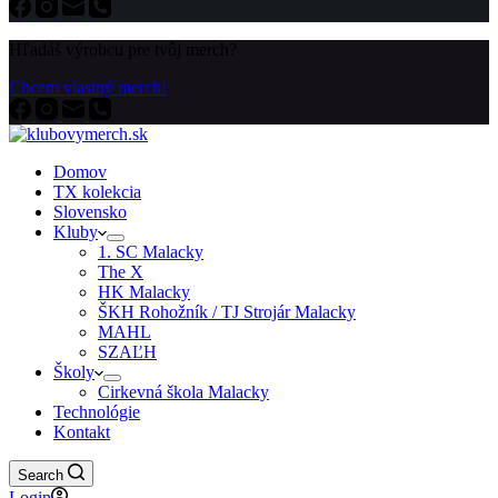
Hľadáš výrobcu pre tvôj merch?
Chcem vlastný merch!
Domov
TX kolekcia
Slovensko
Kluby
1. SC Malacky
The X
HK Malacky
ŠKH Rohožník / TJ Strojár Malacky
MAHL
SZAĽH
Školy
Cirkevná škola Malacky
Technológie
Kontakt
Search
Login