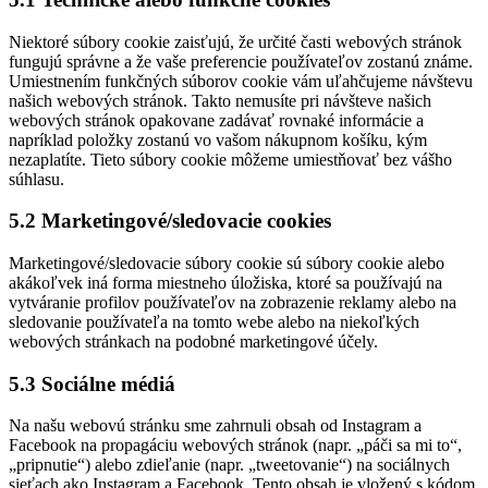
Niektoré súbory cookie zaisťujú, že určité časti webových stránok
fungujú správne a že vaše preferencie používateľov zostanú známe.
Umiestnením funkčných súborov cookie vám uľahčujeme návštevu
našich webových stránok. Takto nemusíte pri návšteve našich
webových stránok opakovane zadávať rovnaké informácie a
napríklad položky zostanú vo vašom nákupnom košíku, kým
nezaplatíte. Tieto súbory cookie môžeme umiestňovať bez vášho
súhlasu.
5.2 Marketingové/sledovacie cookies
Marketingové/sledovacie súbory cookie sú súbory cookie alebo
akákoľvek iná forma miestneho úložiska, ktoré sa používajú na
vytváranie profilov používateľov na zobrazenie reklamy alebo na
sledovanie používateľa na tomto webe alebo na niekoľkých
webových stránkach na podobné marketingové účely.
5.3 Sociálne médiá
Na našu webovú stránku sme zahrnuli obsah od Instagram a
Facebook na propagáciu webových stránok (napr. „páči sa mi to“,
„pripnutie“) alebo zdieľanie (napr. „tweetovanie“) na sociálnych
sieťach ako Instagram a Facebook. Tento obsah je vložený s kódom