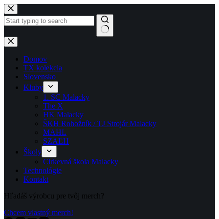
Skip
to
content
No
results
Domov
TX kolekcia
Slovensko
Kluby
1. SC Malacky
The X
HK Malacky
ŠKH Rohožník / TJ Strojár Malacky
MAHL
SZAĽH
Školy
Cirkevná škola Malacky
Technológie
Kontakt
Hľadáš výrobcu pre tvôj merch?
Chcem vlastný merch!