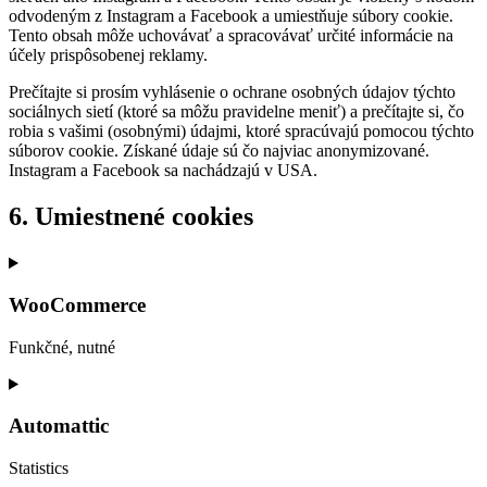
odvodeným z Instagram a Facebook a umiestňuje súbory cookie.
Tento obsah môže uchovávať a spracovávať určité informácie na
účely prispôsobenej reklamy.
Prečítajte si prosím vyhlásenie o ochrane osobných údajov týchto
sociálnych sietí (ktoré sa môžu pravidelne meniť) a prečítajte si, čo
robia s vašimi (osobnými) údajmi, ktoré spracúvajú pomocou týchto
súborov cookie. Získané údaje sú čo najviac anonymizované.
Instagram a Facebook sa nachádzajú v USA.
6. Umiestnené cookies
WooCommerce
Funkčné, nutné
Consent
to
service
Automattic
woocommerce
Statistics