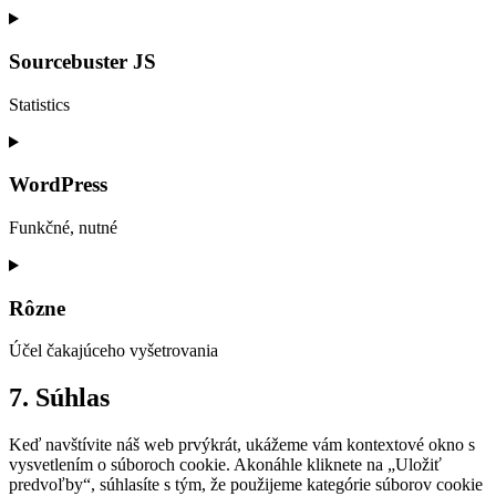
Consent
to
service
Sourcebuster JS
automattic
Statistics
Consent
to
service
WordPress
sourcebuster-
js
Funkčné, nutné
Consent
to
service
Rôzne
wordpress
Účel čakajúceho vyšetrovania
Consent
7. Súhlas
to
service
Keď navštívite náš web prvýkrát, ukážeme vám kontextové okno s
rôzne
vysvetlením o súboroch cookie. Akonáhle kliknete na „Uložiť
predvoľby“, súhlasíte s tým, že použijeme kategórie súborov cookie