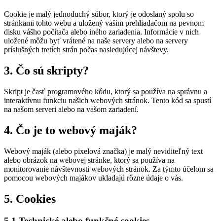
Cookie je malý jednoduchý súbor, ktorý je odoslaný spolu so
stránkami tohto webu a uložený vašim prehliadačom na pevnom
disku vášho počítača alebo iného zariadenia. Informácie v nich
uložené môžu byť vrátené na naše servery alebo na servery
príslušných tretích strán počas nasledujúcej návštevy.
3. Čo sú skripty?
Skript je časť programového kódu, ktorý sa používa na správnu a
interaktívnu funkciu našich webových stránok. Tento kód sa spustí
na našom serveri alebo na vašom zariadení.
4. Čo je to webový maják?
Webový maják (alebo pixelová značka) je malý neviditeľný text
alebo obrázok na webovej stránke, ktorý sa používa na
monitorovanie návštevnosti webových stránok. Za týmto účelom sa
pomocou webových majákov ukladajú rôzne údaje o vás.
5. Cookies
5.1 Technické alebo funkčné cookies