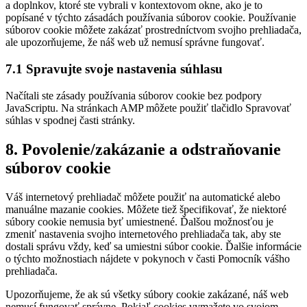
a doplnkov, ktoré ste vybrali v kontextovom okne, ako je to
popísané v týchto zásadách používania súborov cookie. Používanie
súborov cookie môžete zakázať prostredníctvom svojho prehliadača,
ale upozorňujeme, že náš web už nemusí správne fungovať.
7.1 Spravujte svoje nastavenia súhlasu
Načítali ste zásady používania súborov cookie bez podpory
JavaScriptu. Na stránkach AMP môžete použiť tlačidlo Spravovať
súhlas v spodnej časti stránky.
8. Povolenie/zakázanie a odstraňovanie
súborov cookie
Váš internetový prehliadač môžete použiť na automatické alebo
manuálne mazanie cookies. Môžete tiež špecifikovať, že niektoré
súbory cookie nemusia byť umiestnené. Ďalšou možnosťou je
zmeniť nastavenia svojho internetového prehliadača tak, aby ste
dostali správu vždy, keď sa umiestni súbor cookie. Ďalšie informácie
o týchto možnostiach nájdete v pokynoch v časti Pomocník vášho
prehliadača.
Upozorňujeme, že ak sú všetky súbory cookie zakázané, náš web
nemusí fungovať správne. Pokiaľ cookies vymažete vo svojom