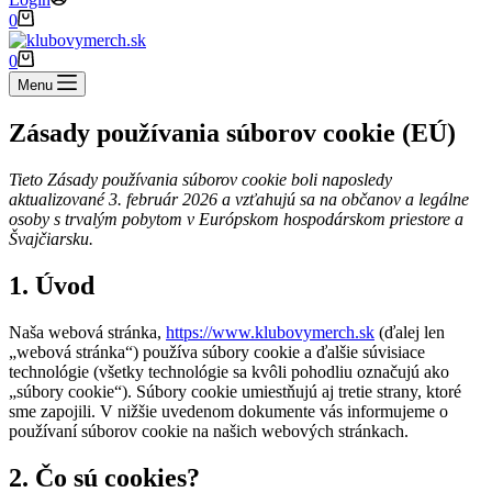
Shopping
0
cart
Shopping
0
cart
Menu
Zásady používania súborov cookie (EÚ)
Tieto Zásady používania súborov cookie boli naposledy
aktualizované 3. február 2026 a vzťahujú sa na občanov a legálne
osoby s trvalým pobytom v Európskom hospodárskom priestore a
Švajčiarsku.
1. Úvod
Naša webová stránka,
https://www.klubovymerch.sk
(ďalej len
„webová stránka“) používa súbory cookie a ďalšie súvisiace
technológie (všetky technológie sa kvôli pohodliu označujú ako
„súbory cookie“). Súbory cookie umiestňujú aj tretie strany, ktoré
sme zapojili. V nižšie uvedenom dokumente vás informujeme o
používaní súborov cookie na našich webových stránkach.
2. Čo sú cookies?