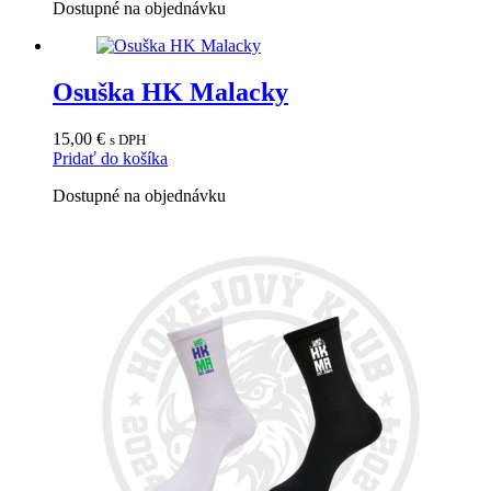
Dostupné na objednávku
stránke
produktu.
Osuška HK Malacky
15,00
€
s DPH
Pridať do košíka
Dostupné na objednávku