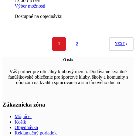
13,00
€
s DPH
Tento
Výber možností
produkt
Dostupné na objednávku
má
viacero
variantov.
Možnosti
si
môžete
1
2
NEXT
vybrať
na
O nás
stránke
produktu.
Váš partner pre oficiálny klubový merch. Dodávame kvalitné
fanúšikovské oblečenie pre športové kluby, školy a komunity s
dôrazom na kvalitu spracovania a silu tímového ducha
Zákaznícka zóna
Môj účet
Košík
Objednávka
Reklamačný poriadok