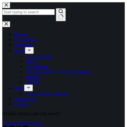
Skip
to
content
No
results
Domov
TX kolekcia
Slovensko
Kluby
1. SC Malacky
The X
HK Malacky
ŠKH Rohožník / TJ Strojár Malacky
MAHL
SZAĽH
Školy
Cirkevná škola Malacky
Technológie
Kontakt
Hľadáš výrobcu pre tvôj merch?
Chcem vlastný merch!