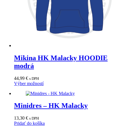
Mikina HK Malacky HOODIE
modrá
44,99
€
s DPH
Tento
Výber možností
produkt
má
viacero
variantov.
Minidres – HK Malacky
Možnosti
si
13,30
€
s DPH
môžete
Pridať do košíka
vybrať
na