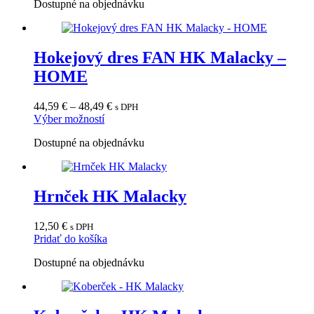
Dostupné na objednávku
má
through
viacero
48,49 €
variantov.
Možnosti
Hokejový dres FAN HK Malacky –
si
môžete
HOME
vybrať
na
Price
stránke
44,59
€
–
48,49
€
s DPH
Tento
range:
produktu.
Výber možností
produkt
44,59 €
Dostupné na objednávku
má
through
viacero
48,49 €
variantov.
Možnosti
Hrnček HK Malacky
si
môžete
vybrať
12,50
€
s DPH
na
Pridať do košíka
stránke
produktu.
Dostupné na objednávku