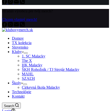
Hľadáš výrobcu pre tvôj merch?
Chcem vlastný merch!
Domov
TX kolekcia
Slovensko
Kluby
1. SC Malacky
The X
HK Malacky
ŠKH Rohožník / TJ Strojár Malacky
MAHL
SZAĽH
Školy
Cirkevná škola Malacky
Technológie
Kontakt
Search
Login