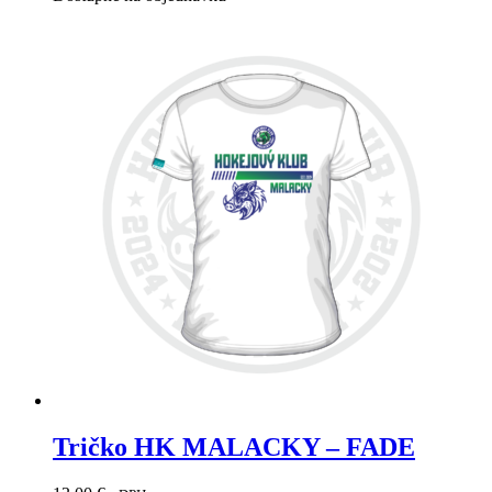
viacero
variantov.
Možnosti
si
môžete
vybrať
na
stránke
produktu.
Tričko HK MALACKY – FADE