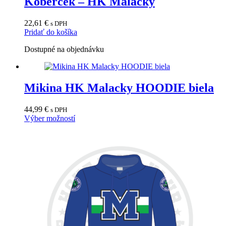
Koberček – HK Malacky
22,61
€
s DPH
Pridať do košíka
Dostupné na objednávku
Mikina HK Malacky HOODIE biela
44,99
€
s DPH
Tento
Výber možností
produkt
má
viacero
variantov.
Možnosti
si
môžete
vybrať
na
stránke
produktu.