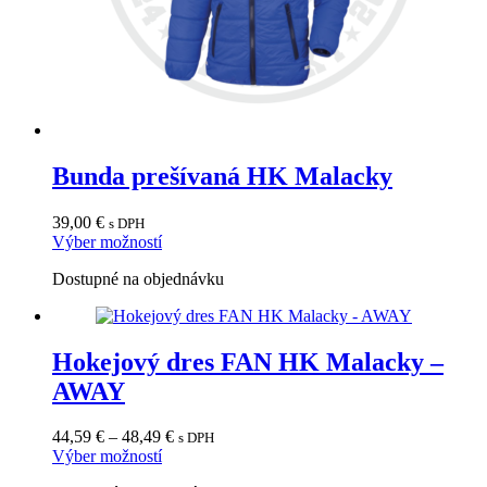
Bunda prešívaná HK Malacky
39,00
€
s DPH
Tento
Výber možností
produkt
Dostupné na objednávku
má
viacero
variantov.
Možnosti
Hokejový dres FAN HK Malacky –
si
môžete
AWAY
vybrať
na
Price
stránke
44,59
€
–
48,49
€
s DPH
Tento
range:
produktu.
Výber možností
produkt
44,59 €