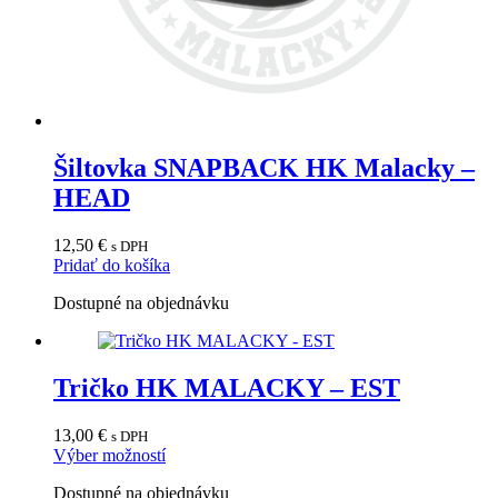
Šiltovka SNAPBACK HK Malacky –
HEAD
12,50
€
s DPH
Pridať do košíka
Dostupné na objednávku
Tričko HK MALACKY – EST
13,00
€
s DPH
Tento
Výber možností
produkt
Dostupné na objednávku
má