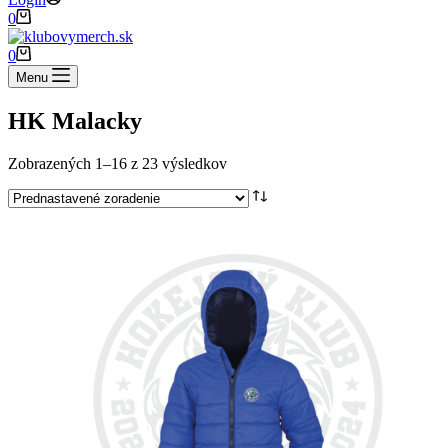
Shopping
0
cart
Shopping
0
cart
Menu
HK Malacky
Zobrazených 1–16 z 23 výsledkov