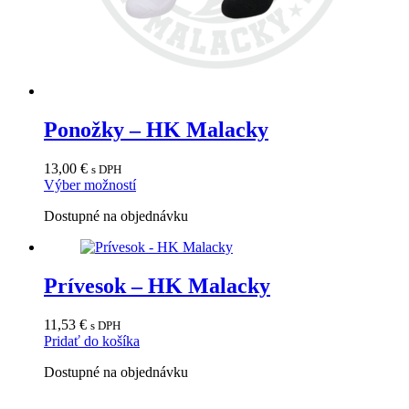
Ponožky – HK Malacky
13,00
€
s DPH
Tento
Výber možností
produkt
Dostupné na objednávku
má
viacero
variantov.
Možnosti
Prívesok – HK Malacky
si
môžete
vybrať
11,53
€
s DPH
na
Pridať do košíka
stránke
produktu.
Dostupné na objednávku