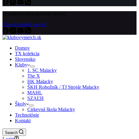
Hľadáš výrobcu pre tvôj merch?
Chcem vlastný merch!
Domov
TX kolekcia
Slovensko
Kluby
1. SC Malacky
The X
HK Malacky
ŠKH Rohožník / TJ Strojár Malacky
MAHL
SZAĽH
Školy
Cirkevná škola Malacky
Technológie
Kontakt
Search
Login