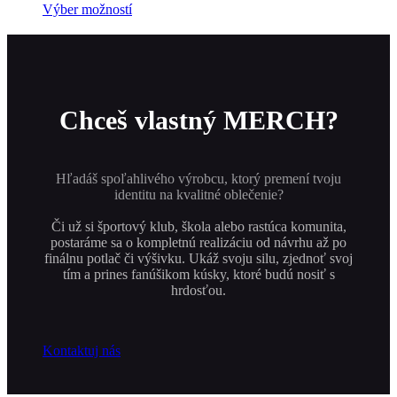
na
Tento
Výber možností
stránke
produkt
produktu.
má
viacero
variantov.
Možnosti
si
Chceš vlastný MERCH?
môžete
vybrať
na
stránke
Hľadáš spoľahlivého výrobcu, ktorý premení tvoju
produktu.
identitu na kvalitné oblečenie?
Či už si športový klub, škola alebo rastúca komunita,
postaráme sa o kompletnú realizáciu od návrhu až po
finálnu potlač či výšivku. Ukáž svoju silu, zjednoť svoj
tím a prines fanúšikom kúsky, ktoré budú nosiť s
hrdosťou.
Kontaktuj nás