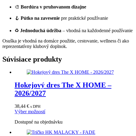
🎨
Bordúra v pruhovanom dizajne
🪝
Pútko na zavesenie
pre praktické používanie
♻️
Jednoduchá údržba
– vhodná na každodenné používanie
Osuška je vhodná na domáce použitie, cestovanie, wellness či ako
reprezentatívny klubový doplnok.
Súvisiace produkty
Hokejový dres The X HOME –
2026/2027
38,44
€
s DPH
Tento
Výber možností
produkt
Dostupné na objednávku
má
viacero
variantov.