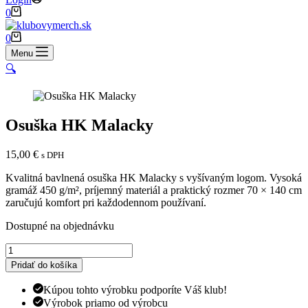
Shopping
0
cart
Shopping
0
cart
Menu
🔍
Osuška HK Malacky
15,00
€
s DPH
Kvalitná bavlnená osuška HK Malacky s vyšívaným logom. Vysoká
gramáž 450 g/m², príjemný materiál a praktický rozmer 70 × 140 cm
zaručujú komfort pri každodennom používaní.
Dostupné na objednávku
množstvo
Osuška
Pridať do košíka
HK
Malacky
Kúpou tohto výrobku podporíte Váš klub!
Výrobok priamo od výrobcu