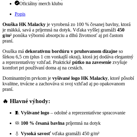
Oficiálny merch klubu
Popis
Osuška HK Malacky
je vyrobená zo 100 % česanej bavlny, ktorá
je mäkká, savá a príjemná na dotyk. Vďaka vyššej gramáži
450
g/m²
ponúka výbornú absorpciu a dlhú životnosť aj pri častom
praní.
Osuška má
dekoratívnu bordúru v pruhovanom dizajne
so
šírkou 6,5 cm (plus 1 cm vonkajší okraj), ktorá jej dodáva elegantný
a reprezentatívny vzhľad. Praktické
pútko na zavesenie
zvyšuje
komfort pri používaní doma aj na cestách.
Dominantným prvkom je
vyšívané logo HK Malacky
, ktoré pôsobí
kvalitne, trvácne a zachováva si svoj vzhľad aj po opakovanom
praní.
🔥 Hlavné výhody:
🧵
Vyšívané logo
– odolné a reprezentatívne spracovanie
🧼
100 % česaná bavlna
príjemná na dotyk
💧
Vysoká savosť
vďaka gramáži 450 g/m²