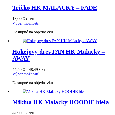
Možnosti
Tričko HK MALACKY – FADE
si
môžete
vybrať
13,00
€
s DPH
na
Tento
Výber možností
stránke
produkt
produktu.
Dostupné na objednávku
má
viacero
variantov.
Možnosti
Hokejový dres FAN HK Malacky –
si
môžete
AWAY
vybrať
na
Price
stránke
44,59
€
–
48,49
€
s DPH
Tento
range:
produktu.
Výber možností
produkt
44,59 €
Dostupné na objednávku
má
through
viacero
48,49 €
variantov.
Možnosti
Mikina HK Malacky HOODIE biela
si
môžete
vybrať
44,99
€
s DPH