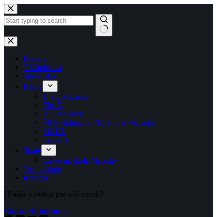
Skip
to
content
No
results
Domov
TX kolekcia
Slovensko
Kluby
1. SC Malacky
The X
HK Malacky
ŠKH Rohožník / TJ Strojár Malacky
MAHL
SZAĽH
Školy
Cirkevná škola Malacky
Technológie
Kontakt
Hľadáš výrobcu pre tvôj merch?
Chcem vlastný merch!